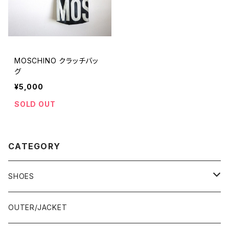
MOSCHINO クラッチバッ
グ
¥5,000
SOLD OUT
CATEGORY
SHOES
21.5-22.0 cm
OUTER/JACKET