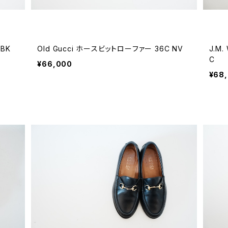
 BK
Old Gucci ホースビットローファー 36C NV
J.M
C
¥66,000
¥68