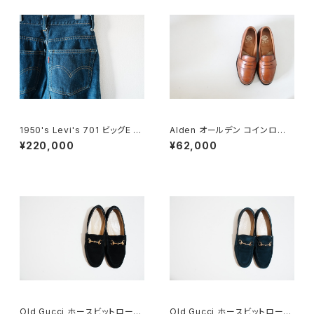
1950's Levi's 701 ビッグE 2
Alden オールデン コインローフ
4×30
ァー #985 6E 旧ロゴ
¥220,000
¥62,000
Old Gucci ホースビットローフ
Old Gucci ホースビットローフ