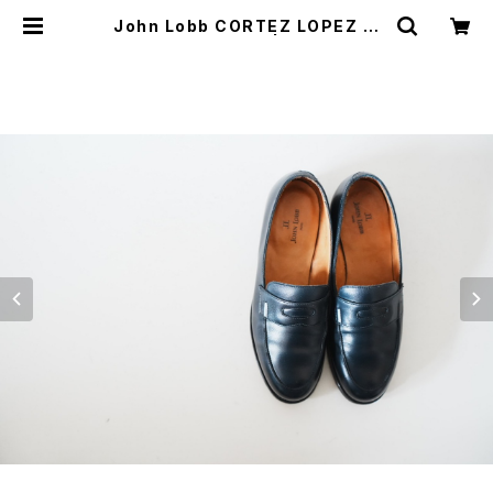
John Lobb CORTEZ LOPEZ コ
インローファー 55C | JUST LIKE
HERE | VINTAGE SHOES