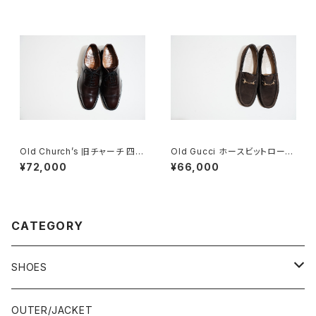
Old Church’s 旧チャーチ 四都
Old Gucci ホースビットローフ
市 BELMONTパンチドキャップ
ァー 35C スエードDB
¥72,000
¥66,000
トウ 85G
CATEGORY
SHOES
21.5-22.0 cm
OUTER/JACKET