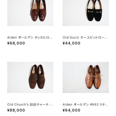
Alden オールデン タッセルロー
Old Gucci ホースビットローフ
ファー #560 8 D
ァー 6.5B スエードBK
¥68,000
¥44,000
Old Church’s 旧旧チャーチ 二
Alden オールデン #962 Vチッ
都市 Buck 85D
プ 9.5D
¥88,000
¥64,000