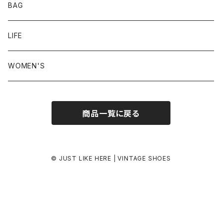
24.0-24.5 cm
BAG
24.5-25.0 cm
LIFE
25.0-25.5 cm
WOMEN'S
25.5-26.0 cm
商品一覧に戻る
26.0-26.5 cm
26.5-27.0 cm
© JUST LIKE HERE | VINTAGE SHOES
27.0-27.5 cm
27.5-28.0 cm