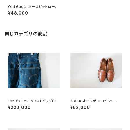
Old Gucci ホースビットローフ
ァー 5.5B スエード茶
¥48,000
同じカテゴリの商品
1950's Levi's 701 ビッグE 2
Alden オールデン コインローフ
4×30
ァー #985 6E 旧ロゴ
¥220,000
¥62,000