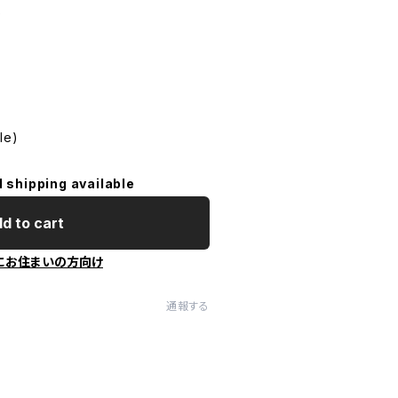
)
le)
l shipping available
d to cart
にお住まいの方向け
通報する