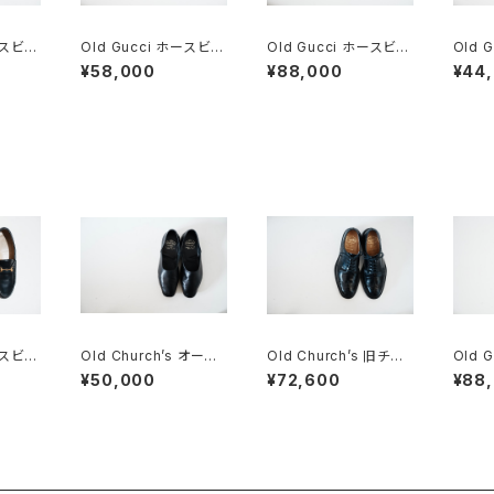
ースビッ
Old Gucci ホースビッ
Old Gucci ホースビッ
Old 
B スエ
トローファー 36C Nav
トローファー 38.5C ta
トロー
¥58,000
¥88,000
¥44
y Suede
n ほぼDeadstock
Sued
ースビッ
Old Church’s オール
Old Church’s 旧チャ
Old 
 NV
ドチャーチ 四都市 ドク
ーチ 四都市 Grafton
トローフ
¥50,000
¥72,600
¥88
ターシューズ 8.5F
グラフトン 70F
DSTO
de