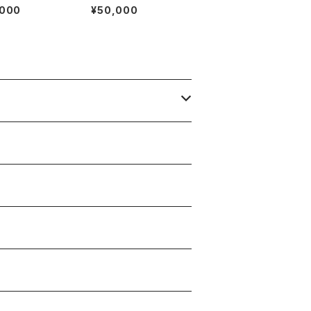
ァー 36C Nav
トローファー 35.5C D
,000
¥50,000
ede
B