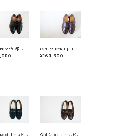
Church’s 都市無
Old Church’s 旧チャ
ALAGA パンチドキ
ーチ 三都市 MESSEN
,000
¥160,600
ウ 85F
GER メッセンジャー 85
F DEADSTOCK
Gucci ホースビッ
Old Gucci ホースビッ