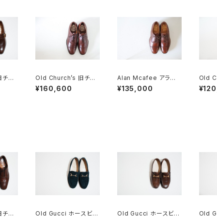
 旧チャ
Old Church’s 旧チャ
Alan Mcafee アラン
Old 
TON
ーチ 三都市 CONSUL
マカフィー オールドチャ
し M
¥160,600
¥135,000
¥120
5F
85D DEADSTOCK
ーチ 二都市 旧旧チャー
ャップト
チ UK8.5 DEADSTO
CK
 旧チャ
Old Gucci ホースビッ
Old Gucci ホースビッ
Old 