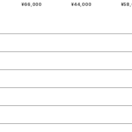
twyn
トローファー 36.5C N
トローファー 35C DB
トローフ
¥66,000
¥44,000
¥58
avy Suede
y Su