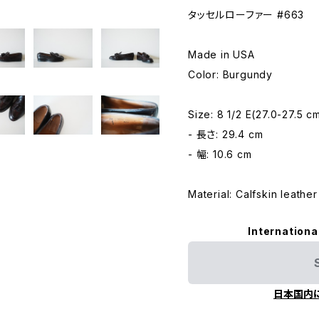
タッセルローファー #663
Made in USA
Color: Burgundy
Size: 8 1/2 E(27.0-27.5 c
- 長さ: 29.4 cm
- 幅: 10.6 cm
Material: Calfskin leather
Internationa
日本国内