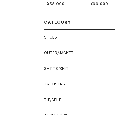
ァー #604 6E
ーチ 三都市 Che
¥58,000
¥66,000
d 85D
CATEGORY
SHOES
21.5-22.0 cm
OUTER/JACKET
22.0-22.5 cm
SHIRTS/KNIT
22.5-23.0 cm
TROUSERS
23.0-23.5 cm
TIE/BELT