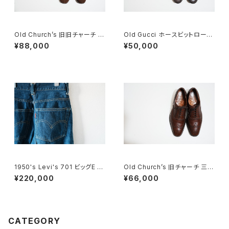
Old Church’s 旧旧チャーチ 二
Old Gucci ホースビットローフ
都市 Buck 85D
ァー 35.5C DB
¥88,000
¥50,000
1950's Levi's 701 ビッグE 2
Old Church’s 旧チャーチ 三都
4×30
市 Chetwynd 85D
¥220,000
¥66,000
CATEGORY