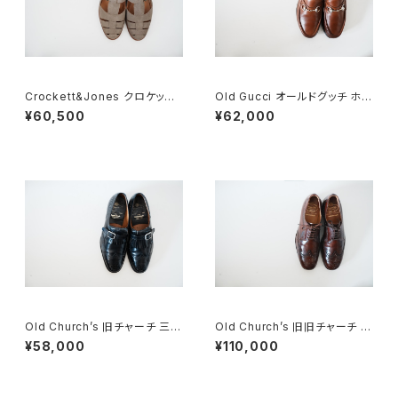
Crockett&Jones クロケット&
Old Gucci オールドグッチ ホー
ジョーズ FISHERMAN グルカ
スビットローファー 40.5D 緑タ
¥60,500
¥62,000
サンダル 7E スエード
グ
Old Church’s 旧チャーチ 三都
Old Church’s 旧旧チャーチ 二
市 Stafford 70F
都市 Holborn 75D
¥58,000
¥110,000