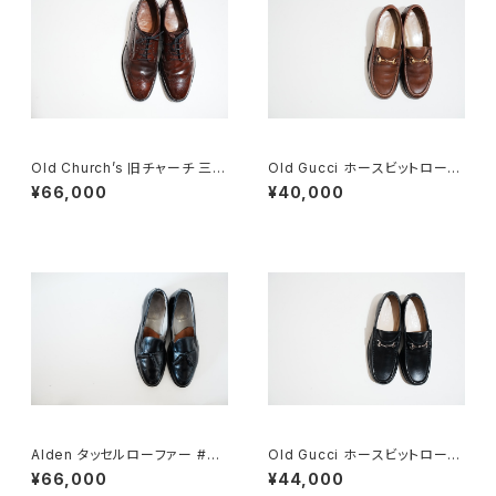
Old Church’s 旧チャーチ 三都
Old Gucci ホースビットローフ
市 Grafton グラフトン 100F
ァー 4.5B ラバー BR
¥66,000
¥40,000
Alden タッセルローファー #66
Old Gucci ホースビットローフ
0 10C
ァー 34C BK
¥66,000
¥44,000