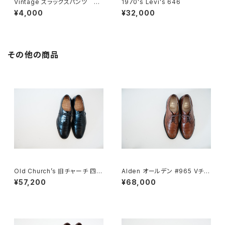
Vintage スラックスパンツ Na
1970's Levi's 646
vy
¥4,000
¥32,000
その他の商品
Old Church’s 旧チャーチ 四都
Alden オールデン #965 Vチッ
市 Consul 60F
プ 9D
¥57,200
¥68,000