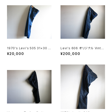
1970's Levi's 505 31×30 M
Levi's 606 オリジナル Vinta
ade in USA
ge
¥20,000
¥200,000