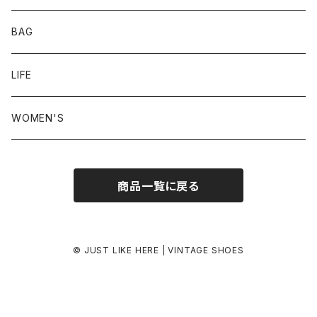
24.0-24.5 cm
BAG
24.5-25.0 cm
LIFE
25.0-25.5 cm
WOMEN'S
25.5-26.0 cm
商品一覧に戻る
26.0-26.5 cm
26.5-27.0 cm
© JUST LIKE HERE | VINTAGE SHOES
27.0-27.5 cm