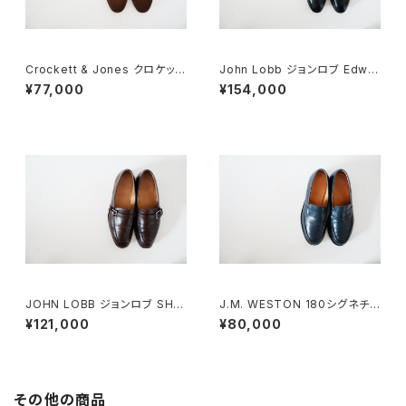
Crockett & Jones クロケット
John Lobb ジョンロブ Edwar
&ジョーンズ フルブローグ スエ
d 7E
¥77,000
¥154,000
ード 7E
JOHN LOBB ジョンロブ SHA
J.M. WESTON 180シグネチャ
W シングルモンクローファー 7
ーローファー 7D NAVY
¥121,000
¥80,000
E
その他の商品