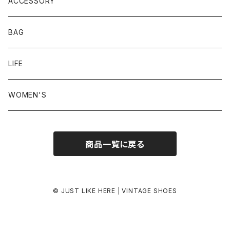
23.5-24.0 cm
ACCESSORY
24.0-24.5 cm
BAG
24.5-25.0 cm
LIFE
25.0-25.5 cm
WOMEN'S
25.5-26.0 cm
商品一覧に戻る
26.0-26.5 cm
26.5-27.0 cm
© JUST LIKE HERE | VINTAGE SHOES
27.0-27.5 cm