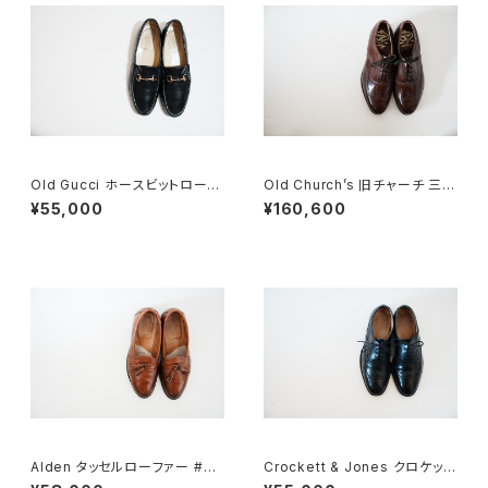
Old Gucci ホースビットローフ
Old Church’s 旧チャーチ 三都
ァー 38C BK
市 HICKSTEAD 65G DEADS
¥55,000
¥160,600
TOCK
Alden タッセルローファー #60
Crockett & Jones クロケット
4 6E
&ジョーンズ Canterbury 5E