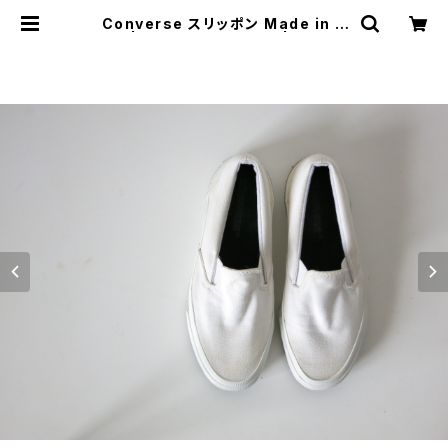
Converse スリッポン Made in U
SA | JUST LIKE HERE | VINTA
GE SHOES