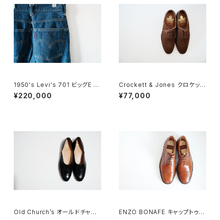
1950's Levi's 701 ビッグE 2
Crockett & Jones クロケット
4×30
&ジョーンズ フルブローグ スエ
¥220,000
¥77,000
ード 7E
Old Church’s オールドチャー
ENZO BONAFE キャップトゥ 4
チ ドクターシューズ 9.5F
4 DEADSTOCK