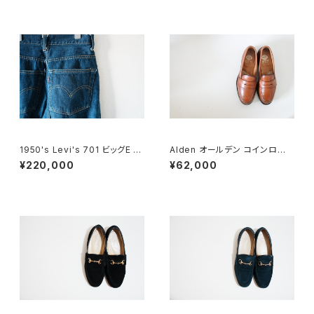
1950's Levi's 701 ビッグE 2
Alden オールデン コインローフ
4×30
ァー #985 6E 旧ロゴ
¥220,000
¥62,000