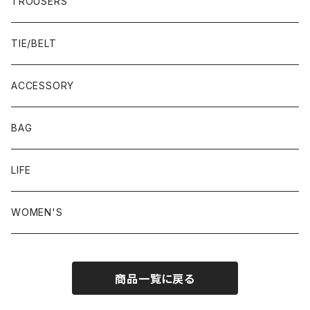
22.5-23.0 cm
TROUSERS
23.0-23.5 cm
TIE/BELT
23.5-24.0 cm
ACCESSORY
24.0-24.5 cm
BAG
24.5-25.0 cm
LIFE
25.0-25.5 cm
WOMEN'S
25.5-26.0 cm
商品一覧に戻る
26.0-26.5 cm