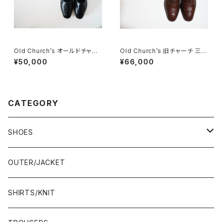
Old Church’s オールドチャー
Old Church’s 旧チャーチ 三都
チ 四都市 ドクターシューズ 8.5
市 Chetwynd 85D
¥50,000
¥66,000
F
CATEGORY
SHOES
21.5-22.0 cm
OUTER/JACKET
22.0-22.5 cm
SHIRTS/KNIT