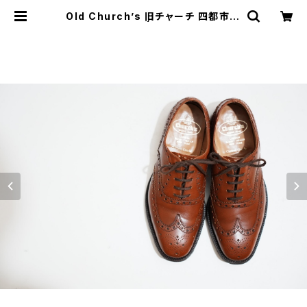
Old Church’s 旧チャーチ 四都市 C
hetwynd 50G | JUST LIKE HER
E | VINTAGE SHOES