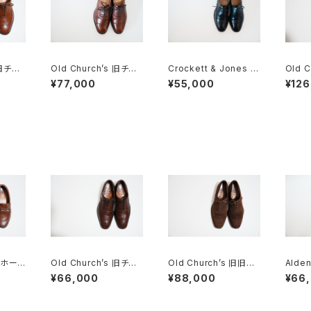
 旧チャ
Old Church’s 旧チャ
Crockett & Jones ク
Old 
twyn
ーチ 三都市 CONSUL
ロケット&ジョーンズ C
ャーチ 
¥77,000
¥55,000
¥126
50G
anterbury 5E
60F
i ホース
Old Church’s 旧チャ
Old Church’s 旧旧チ
Ald
36C
ーチ 三都市 Chetwyn
ャーチ 二都市 Buck 8
ァー #
¥66,000
¥88,000
¥66
d 85D
5D