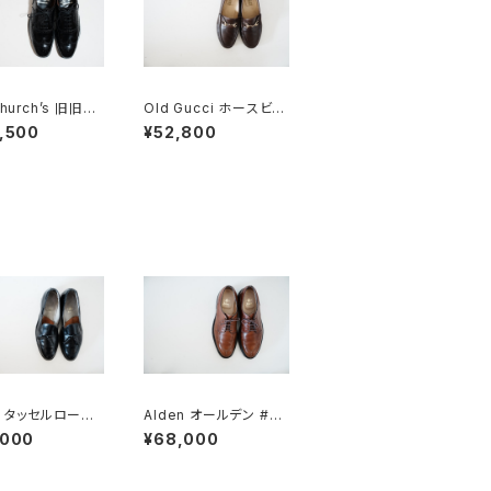
Church’s 旧旧チ
Old Gucci ホースビッ
二都市 Charter
トローファー 37.5C D
,500
¥52,800
B
en タッセルローフ
Alden オールデン #96
660 10C
5 Vチップ 9D
,000
¥68,000