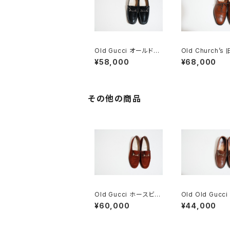
Old Gucci オールドグ
Old Church’s
ッチ ホースビットローフ
ーチ 四都市 Che
¥58,000
¥68,000
ァー 40 E Black
d 50G
その他の商品
Old Gucci ホースビッ
Old Old Gucc
トローファー 35.5C ス
ビットローファー 
¥60,000
¥44,000
エード WR
BRラバーソール