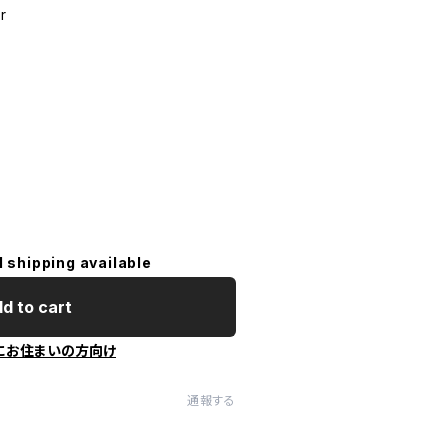
r
l shipping available
d to cart
にお住まいの方向け
通報する