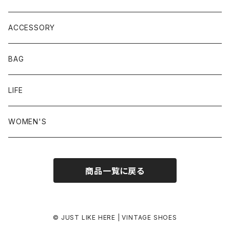
23.5-24.0 cm
ACCESSORY
24.0-24.5 cm
BAG
24.5-25.0 cm
LIFE
25.0-25.5 cm
WOMEN'S
25.5-26.0 cm
商品一覧に戻る
26.0-26.5 cm
26.5-27.0 cm
© JUST LIKE HERE | VINTAGE SHOES