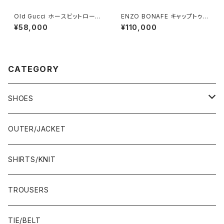
Old Gucci ホースビットローフ
ENZO BONAFE キャップトゥ 4
ァー 36C Navy Suede
4 DEADSTOCK
¥58,000
¥110,000
CATEGORY
SHOES
21.5-22.0 cm
OUTER/JACKET
22.0-22.5 cm
SHIRTS/KNIT
22.5-23.0 cm
TROUSERS
23.0-23.5 cm
TIE/BELT