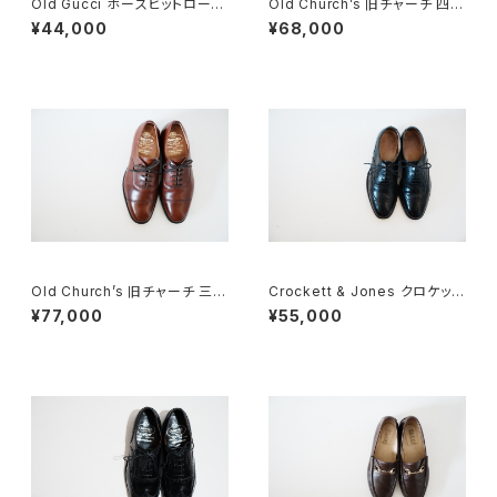
Old Gucci ホースビットローフ
Old Church’s 旧チャーチ 四都
ァー 37C BK Suede
市 Chetwynd 50G
¥44,000
¥68,000
Old Church’s 旧チャーチ 三都
Crockett & Jones クロケット
市 CONSUL 50G
&ジョーンズ Canterbury 5E
¥77,000
¥55,000