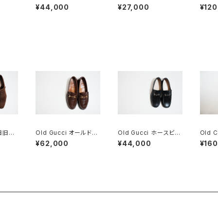
 38
ーコート 36
ゴム引きコート
l7 Pa
¥44,000
¥27,000
¥120
TOC
 旧旧チ
Old Gucci オールドグ
Old Gucci ホースビッ
Old 
ck 8
ッチ ホースビットローフ
トローファー 34C BK
ーチ 三
¥62,000
¥44,000
¥16
ァー 8.5D DB ラバー
AD 6
K