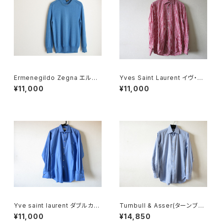
Ermenegildo Zegna エルメ
Yves Saint Laurent イヴ・サ
ネジルド ゼニア ニットセーター
ンローラン ギンガムチェック S
¥11,000
¥11,000
Yve saint laurent ダブルカフ
Turnbull & Asser(ターンブル
スシャツ
&アッサー) シャツ 15.5
¥11,000
¥14,850