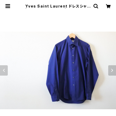
Yves Saint Laurent ドレスシャツ
| JUST LIKE HERE | VINTAGE S
HOES