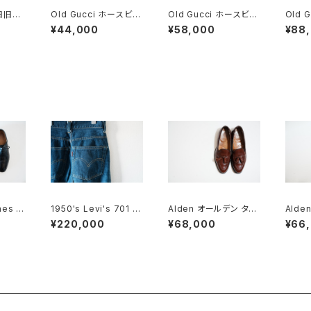
 旧旧チ
Old Gucci ホースビッ
Old Gucci ホースビッ
Old 
ck 8
トローファー 6.5B スエ
トローファー 36C Nav
トローフ
¥44,000
¥58,000
¥88
ードBK
y Suede
n ほぼ
nes ク
1950's Levi's 701 ビ
Alden オールデン タッ
Ald
ズ C
ッグE 24×30
セルローファー #560
ァー #
¥220,000
¥68,000
¥66
8 D