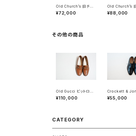
Old Church’s 旧チャ
Old Church’s
ーチ 四都市 BELMON
ャーチ 二都市 Bu
¥72,000
¥88,000
Tパンチドキャップトウ
5D
85G
その他の商品
Old Gucci ビットロー
Crockett & Jo
ファー 41 E Brown De
ロケット&ジョーン
¥110,000
¥55,000
adstock
anterbury 5E
CATEGORY