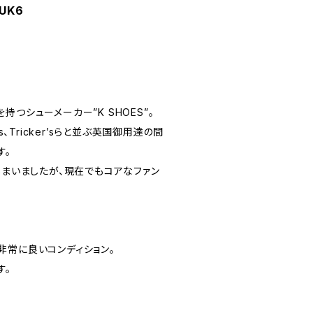
UK6
つシューメーカー”K SHOES”。
ones、Tricker’sらと並ぶ英国御用達の間
す。
しまいましたが、現在でもコアなファン
非常に良いコンディション。
す。