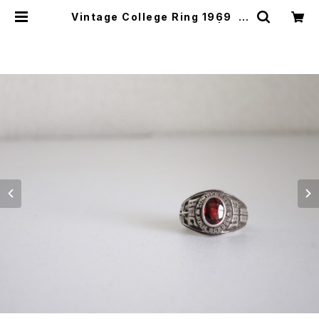
Vintage College Ring 1969 C
umberland High School | JUS
T LIKE HERE | VINTAGE SHOE
S