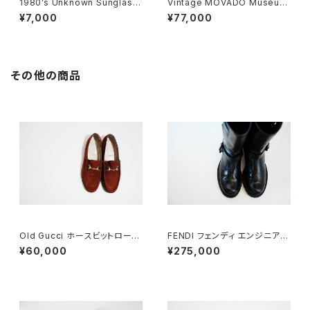
1980’s Unknown Sunglass
Vintage MOVADO Museum
es
Watch
¥7,000
¥77,000
その他の商品
Old Gucci ホースビットローフ
FENDI フェンディ エンジニアブ
ァー 35.5C スエード WR
ーツ 8.5
¥60,000
¥275,000