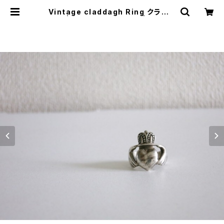
Vintage claddagh Ring クラダリ
ング | JUST LIKE HERE | VINTA
GE SHOES