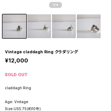
1
/4
Vintage claddagh Ring クラダリング
¥12,000
SOLD OUT
claddagh Ring
Age: Vintage
Size:US5.75(約10号)