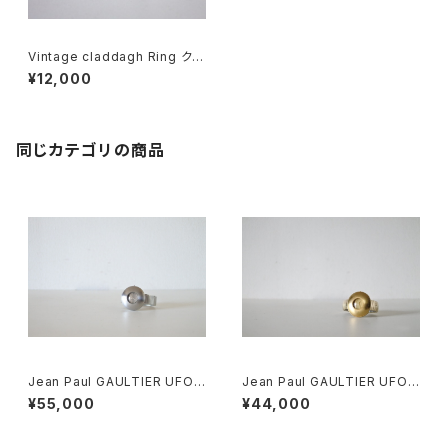
Vintage claddagh Ring クラ
ダリング
¥12,000
同じカテゴリの商品
Jean Paul GAULTIER UFO
Jean Paul GAULTIER UFO
Watch Silver
Watch
¥55,000
¥44,000