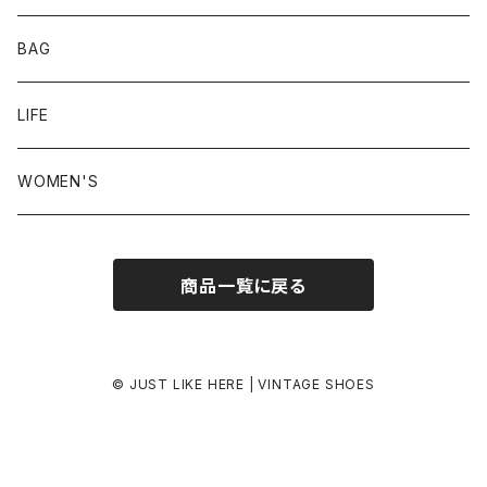
24.0-24.5 cm
BAG
24.5-25.0 cm
LIFE
25.0-25.5 cm
WOMEN'S
25.5-26.0 cm
商品一覧に戻る
26.0-26.5 cm
26.5-27.0 cm
© JUST LIKE HERE | VINTAGE SHOES
27.0-27.5 cm