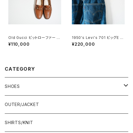
Old Gucci ビットローファー 41
1950's Levi's 701 ビッグE 2
E Brown Deadstock
4×30
¥110,000
¥220,000
CATEGORY
SHOES
21.5-22.0 cm
OUTER/JACKET
22.0-22.5 cm
SHIRTS/KNIT