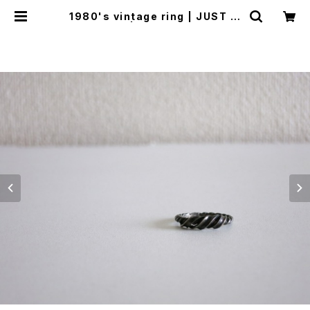
1980's vintage ring | JUST LI
KE HERE | VINTAGE SHOES