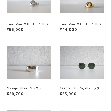
Jean Paul GAULTIER UFO
Jean Paul GAULTIER UFO
Watch Silver
Watch
¥55,000
¥44,000
Navajo Silver バングル
1990’s B&L Ray-Ban ラウン
ドメタル
¥29,700
¥25,000