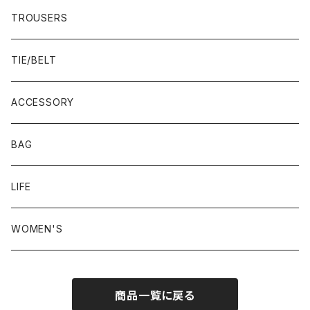
22.5-23.0 cm
TROUSERS
23.0-23.5 cm
TIE/BELT
23.5-24.0 cm
ACCESSORY
24.0-24.5 cm
BAG
24.5-25.0 cm
LIFE
25.0-25.5 cm
WOMEN'S
25.5-26.0 cm
商品一覧に戻る