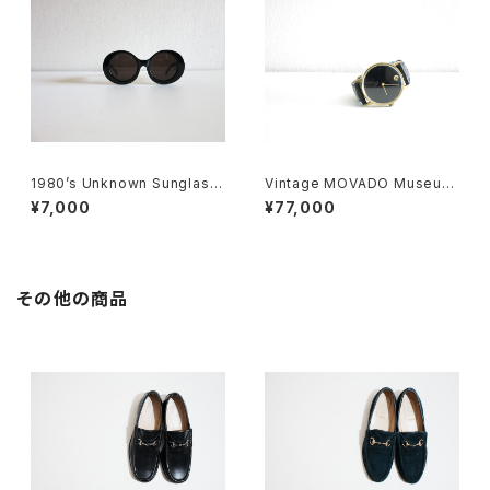
1980’s Unknown Sunglass
Vintage MOVADO Museum
es
Watch
¥7,000
¥77,000
その他の商品