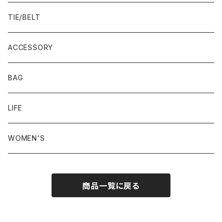
23.0-23.5 cm
TIE/BELT
23.5-24.0 cm
ACCESSORY
24.0-24.5 cm
BAG
24.5-25.0 cm
LIFE
25.0-25.5 cm
WOMEN'S
25.5-26.0 cm
商品一覧に戻る
26.0-26.5 cm