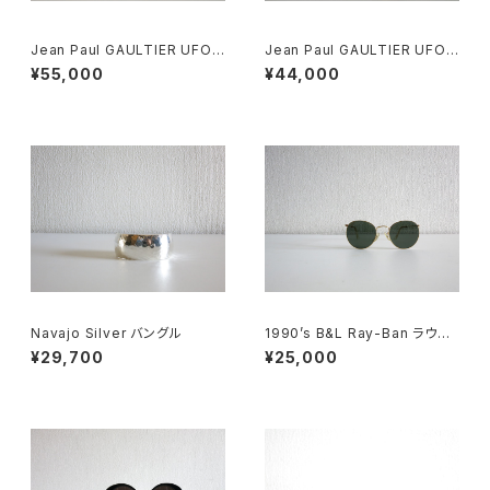
Jean Paul GAULTIER UFO
Jean Paul GAULTIER UFO
Watch Silver
Watch
¥55,000
¥44,000
Navajo Silver バングル
1990’s B&L Ray-Ban ラウン
ドメタル
¥29,700
¥25,000