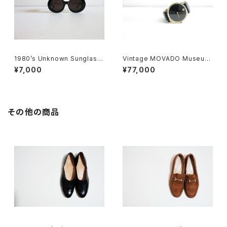
1980’s Unknown Sunglass
Vintage MOVADO Museum
es
Watch
¥7,000
¥77,000
その他の商品