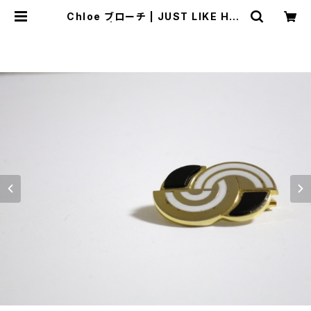
Chloe ブローチ | JUST LIKE HER
E | VINTAGE SHOES