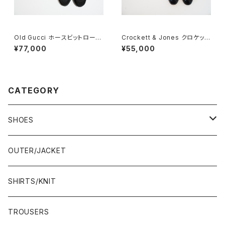
Old Gucci ホースビットローフ
Crockett & Jones クロケット
ァー 36C BK ラバーソール
&ジョーンズ Canterbury 5E
¥77,000
¥55,000
CATEGORY
SHOES
21.5-22.0 cm
OUTER/JACKET
22.0-22.5 cm
SHIRTS/KNIT
22.5-23.0 cm
TROUSERS