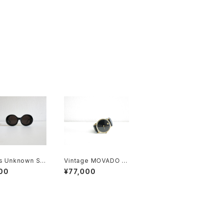
’s Unknown Su
Vintage MOVADO M
sses
useum Watch
00
¥77,000