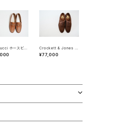
Gucci ホースビッ
Crockett & Jones ク
ァー 38.5C ta
ロケット&ジョーンズ フ
,000
¥77,000
Deadstock
ルブローグ スエード 7
E