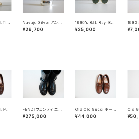
LTIE
Navajo Silver バング
1990’s B&L Ray-Ban
1980
ル
ラウンドメタル
ngla
¥29,700
¥25,000
¥7,0
ールドグ
FENDI フェンディ エン
Old Old Gucci ホース
Old 
トローフ
ジニアブーツ 8.5
ビットローファー 36C
トローフ
¥275,000
¥44,000
¥50
ラバー
BRラバーソール
B