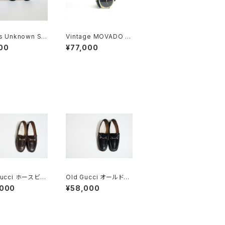
’s Unknown Su
Vintage MOVADO M
sses
useum Watch
00
¥77,000
Gucci ホースビッ
Old Gucci オールドグ
ァー 35.5C D
ッチ ホースビットローフ
,000
¥58,000
ァー 40 E Black