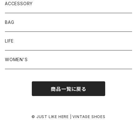
23.5-24.0 cm
ACCESSORY
24.0-24.5 cm
BAG
24.5-25.0 cm
LIFE
25.0-25.5 cm
WOMEN'S
25.5-26.0 cm
商品一覧に戻る
26.0-26.5 cm
26.5-27.0 cm
© JUST LIKE HERE | VINTAGE SHOES
27.0-27.5 cm