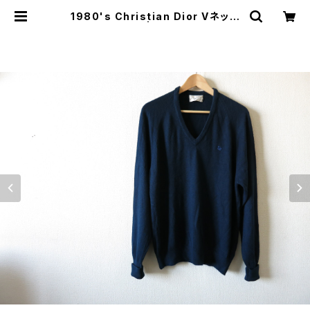
1980's Christian Dior Vネック
セーター Navy | JUST LIKE HER
E | VINTAGE SHOES