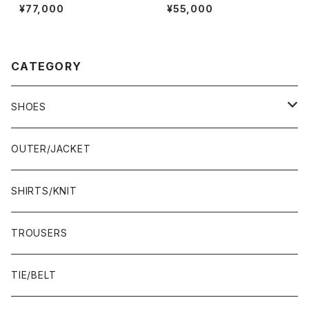
ァー 36C BK ラバーソール
&ジョーンズ Canterbury 5E
¥77,000
¥55,000
CATEGORY
SHOES
21.5-22.0 cm
OUTER/JACKET
22.0-22.5 cm
SHIRTS/KNIT
22.5-23.0 cm
TROUSERS
23.0-23.5 cm
TIE/BELT