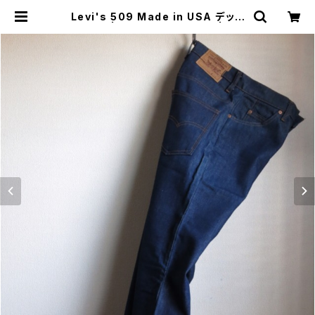
Levi's 509 Made in USA デッド
ストック | JUST LIKE HERE | VIN
TAGE SHOES