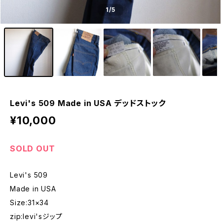
1
/5
Levi's 509 Made in USA デッドストック
¥10,000
SOLD OUT
Levi's 509
Made in USA
Size:31×34
zip:levi'sジップ