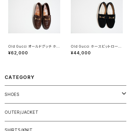
Old Gucci オールドグッチ ホー
Old Gucci ホースビットローフ
スビットローファー 8.5D DB ラ
ァー 6.5B スエードBK
¥62,000
¥44,000
バー
CATEGORY
SHOES
21.5-22.0 cm
OUTER/JACKET
22.0-22.5 cm
SHIRTS/KNIT