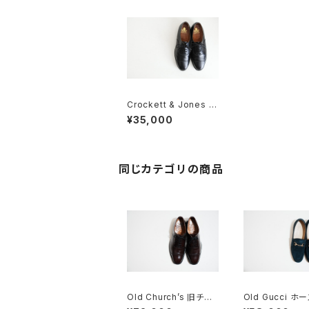
Crockett & Jones ク
ロケット & ジョーンズ F
¥35,000
ARHAM 70C
同じカテゴリの商品
Old Church’s 旧チャ
Old Gucci ホ
ーチ 四都市 BELMON
トローファー 36C