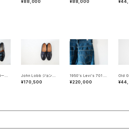
¥88,000
¥88,000
¥44
n ほぼDeadstock
5D
ードB
ローフ
John Lobb ジョンロ
1950's Levi's 701 ビ
Old 
ブ CORTEZ LOPEZ
ッグE 24×30
トロー
¥170,500
¥220,000
¥44
コインローファー DEA
ードB
DSTOCK