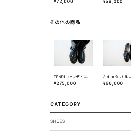
¥72,000
¥58,000
Tパンチドキャップトウ
y Suede
85G
その他の商品
FENDI フェンディ エン
Alden タッセル
ジニアブーツ 8.5
ァー #660 10C
¥275,000
¥66,000
CATEGORY
SHOES