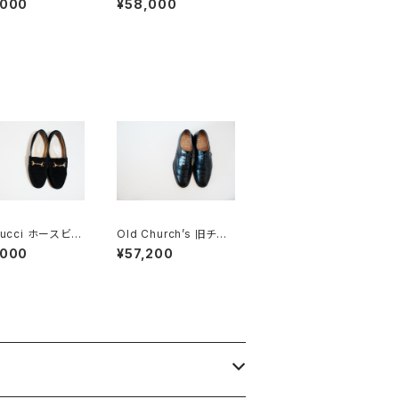
,000
¥58,000
K
ァー 40 E Black
Gucci ホースビッ
Old Church’s 旧チャ
ファー 6.5B スエ
ーチ 四都市 Consul 6
,000
¥57,200
K
0F