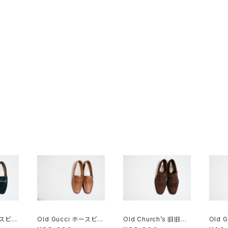
ースビッ
Old Gucci ホースビッ
Old Church’s 旧旧チ
Old 
 Nav
トローファー 38.5C ta
ャーチ 二都市 Buck 8
トロー