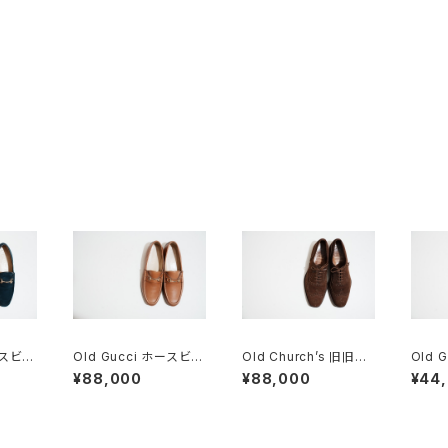
ースビッ
Old Gucci ホースビッ
Old Church’s 旧旧チ
Old 
 Nav
トローファー 38.5C ta
ャーチ 二都市 Buck 8
トロー
¥88,000
¥88,000
¥44
n ほぼDeadstock
5D
ードB