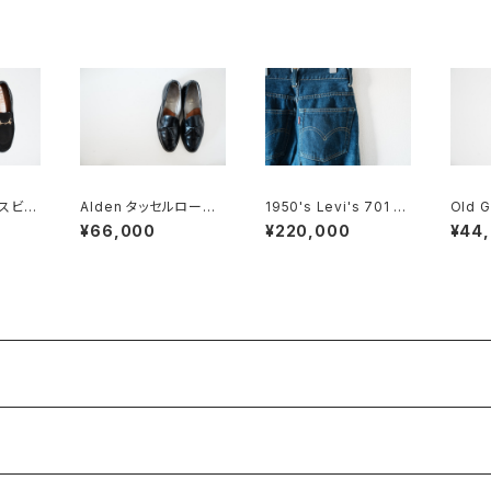
ースビッ
Alden タッセルローフ
1950's Levi's 701 ビ
Old 
 BK
ァー #660 10C
ッグE 24×30
トロー
¥66,000
¥220,000
¥44
Sued