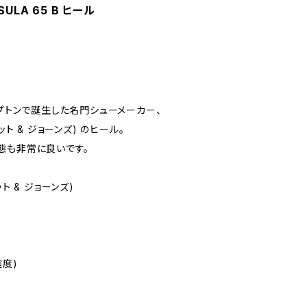
RSULA 65 B ヒール
ンプトンで誕生した名門シューメーカー、
ロケット & ジョーンズ) のヒール。
態も非常に良いです。
ケット & ジョーンズ)
m程度)