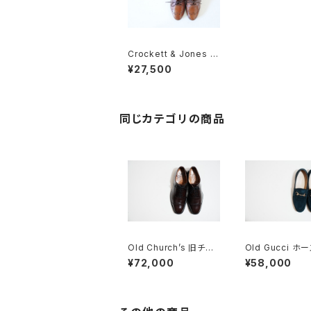
Crockett & Jones U
RSULA 65 B ヒール
¥27,500
同じカテゴリの商品
Old Church’s 旧チャ
Old Gucci ホ
ーチ 四都市 BELMON
トローファー 36C
¥72,000
¥58,000
Tパンチドキャップトウ
y Suede
85G