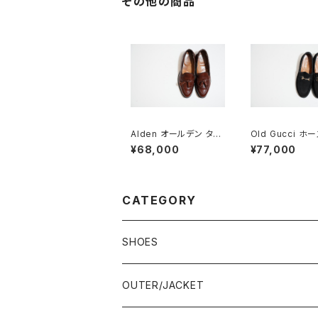
その他の商品
Alden オールデン タッ
Old Gucci ホ
セルローファー #560
トローファー 36C
¥68,000
¥77,000
8 D
ラバーソール
CATEGORY
SHOES
21.5-22.0 cm
OUTER/JACKET