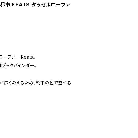
 三都市 KEATS タッセルローファ
ファー Keats。
はブックバインダー。
口が広くみえるため、靴下の色で遊べる