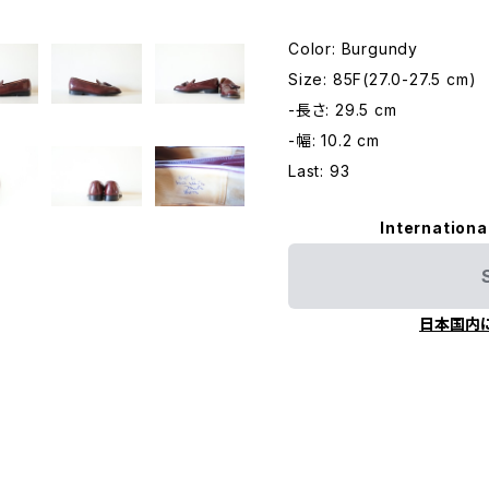
Color: Burgundy
Size: 85F(27.0-27.5 cm)
-長さ: 29.5 cm
-幅: 10.2 cm
Last: 93
Internationa
日本国内