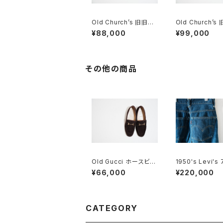
Old Church’s 旧旧チ
Old Church’s
ャーチ 二都市 Buck 8
ーチ 四都市 AS
¥88,000
¥99,000
5D
シングルモンク 8
その他の商品
Old Gucci ホースビッ
1950's Levi's 
トローファー 5B Dark
ッグE 24×30
¥66,000
¥220,000
Brown Suede
CATEGORY