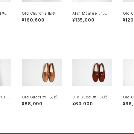
 旧チャ
Old Church’s 旧チャ
Alan Mcafee アラン
Old 
TON
ーチ 三都市 CONSUL
マカフィー オールドチャ
し M
¥160,600
¥135,000
¥120
5F
85D DEADSTOCK
ーチ 二都市 旧旧チャー
ャップト
チ UK8.5 DEADSTO
CK
701 ビ
Old Gucci ホースビッ
Old Gucci ホースビッ
Old 
トローファー 5.5B Tan
トローファー 35.5C ス
ーチ 三
¥88,000
¥60,000
¥66
DEADSTOCK
エード WR
グラフト