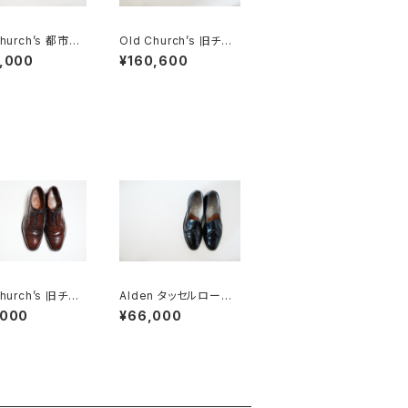
Church’s 都市無
Old Church’s 旧チャ
ALAGA パンチドキ
ーチ 三都市 MESSEN
,000
¥160,600
ウ 85F
GER メッセンジャー 85
F DEADSTOCK
Church’s 旧チャ
Alden タッセルローフ
都市 Grafton
ァー #660 10C
,000
¥66,000
ン 100F