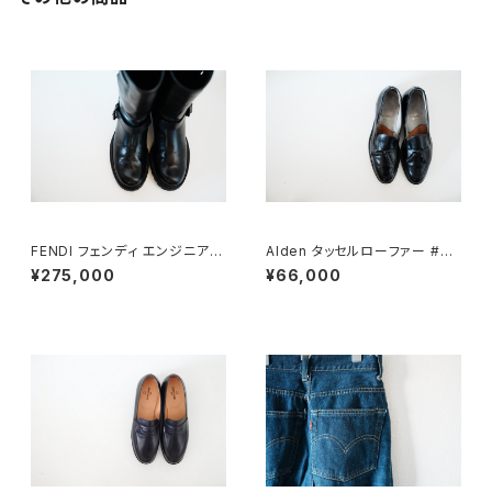
FENDI フェンディ エンジニアブ
Alden タッセルローファー #66
ーツ 8.5
0 10C
¥275,000
¥66,000