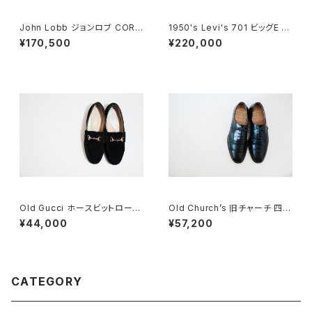
John Lobb ジョンロブ CORT
1950's Levi's 701 ビッグE 2
EZ LOPEZ コインローファー D
4×30
¥170,500
¥220,000
EADSTOCK
Old Gucci ホースビットローフ
Old Church’s 旧チャーチ 四都
ァー 6.5B スエードBK
市 Consul 60F
¥44,000
¥57,200
CATEGORY