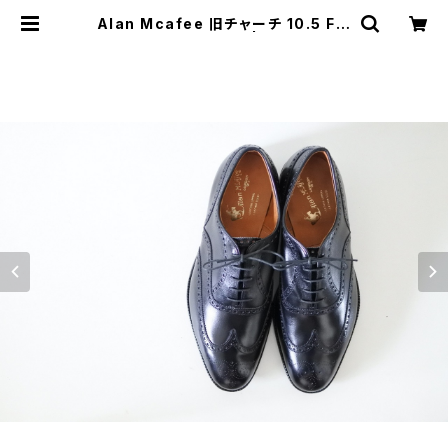
Alan Mcafee 旧チャーチ 10.5 F B
lack DEADSTOCK | JUST LIKE
HERE | VINTAGE SHOES