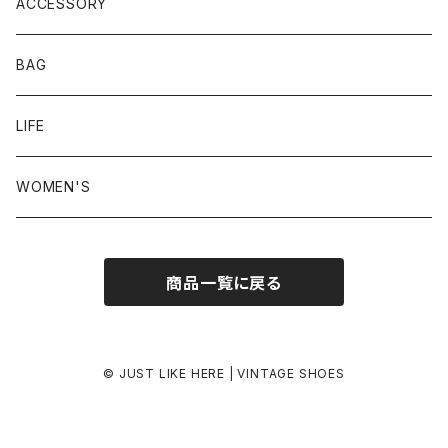
23.5-24.0 cm
ACCESSORY
24.0-24.5 cm
BAG
24.5-25.0 cm
LIFE
25.0-25.5 cm
WOMEN'S
25.5-26.0 cm
商品一覧に戻る
26.0-26.5 cm
26.5-27.0 cm
© JUST LIKE HERE | VINTAGE SHOES
27.0-27.5 cm