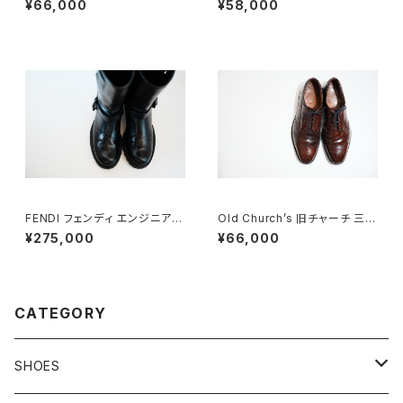
¥66,000
¥58,000
FENDI フェンディ エンジニアブ
Old Church’s 旧チャーチ 三都
ーツ 8.5
市 Grafton グラフトン 100F
¥275,000
¥66,000
CATEGORY
SHOES