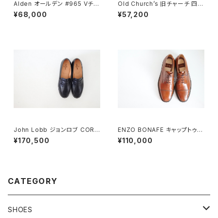
Alden オールデン #965 Vチッ
Old Church’s 旧チャーチ 四都
プ 9D
市 Consul 60F
¥68,000
¥57,200
John Lobb ジョンロブ CORT
ENZO BONAFE キャップトゥ 4
EZ LOPEZ コインローファー D
4 DEADSTOCK
¥170,500
¥110,000
EADSTOCK
CATEGORY
SHOES