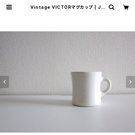
Vintage VICTORマグカップ | JU
ST LIKE HERE | VINTAGE SHO
ES