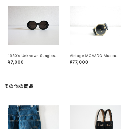
1980’s Unknown Sunglass
Vintage MOVADO Museum
es
Watch
¥7,000
¥77,000
その他の商品