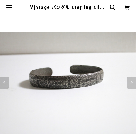
Vintage バングル sterling silve
r | JUST LIKE HERE | VINTAGE
SHOES