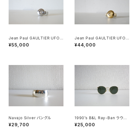
Jean Paul GAULTIER UFO
Jean Paul GAULTIER UFO
Watch Silver
Watch
¥55,000
¥44,000
Navajo Silver バングル
1990’s B&L Ray-Ban ラウン
ドメタル
¥29,700
¥25,000