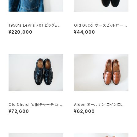
1950's Levi's 701 ビッグE 2
Old Gucci ホースビットローフ
4×30
ァー 37C BK Suede
¥220,000
¥44,000
Old Church’s 旧チャーチ 四都
Alden オールデン コインローフ
市 Grafton グラフトン 70F
ァー #985 6E 旧ロゴ
¥72,600
¥62,000