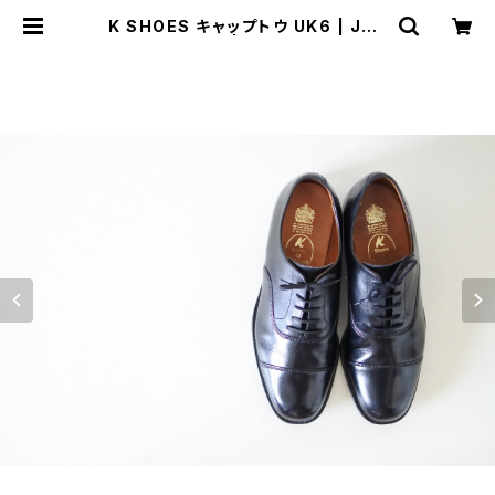
K SHOES キャップトウ UK6 | JUS
T LIKE HERE | VINTAGE SHOE
S