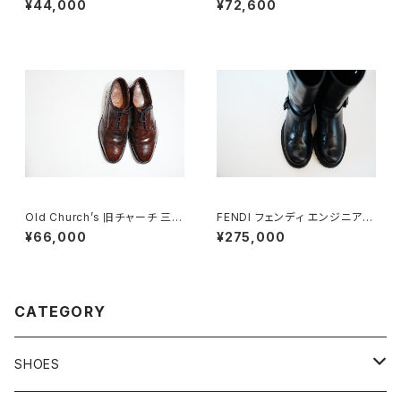
¥44,000
¥72,600
Old Church’s 旧チャーチ 三都
FENDI フェンディ エンジニアブ
市 Grafton グラフトン 100F
ーツ 8.5
¥66,000
¥275,000
CATEGORY
SHOES