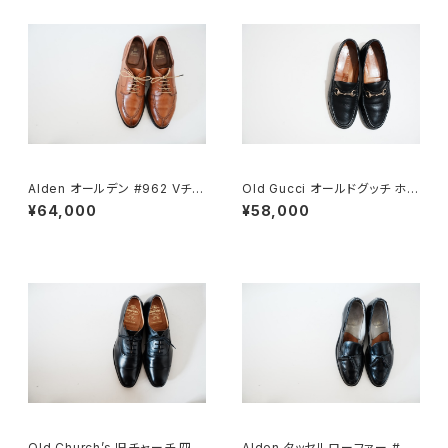
Alden オールデン #962 Vチッ
Old Gucci オールドグッチ ホー
プ 9.5D
スビットローファー 43E Black
¥64,000
¥58,000
ラバー
Old Church’s 旧チャーチ 四都
Alden タッセルローファー #66