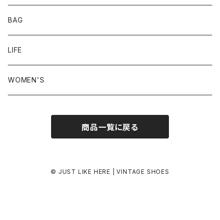
24.0-24.5 cm
BAG
24.5-25.0 cm
LIFE
25.0-25.5 cm
WOMEN'S
25.5-26.0 cm
商品一覧に戻る
26.0-26.5 cm
26.5-27.0 cm
© JUST LIKE HERE | VINTAGE SHOES
27.0-27.5 cm