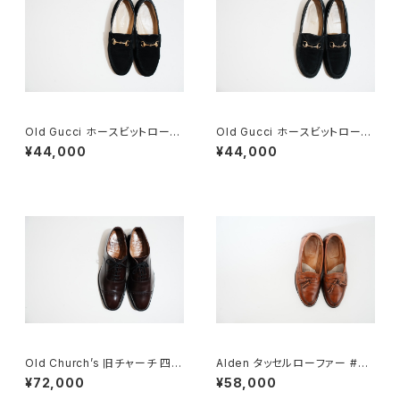
Old Gucci ホースビットローフ
Old Gucci ホースビットローフ
ァー 6.5B スエードBK
ァー 37C BK Suede
¥44,000
¥44,000
Old Church’s 旧チャーチ 四都
Alden タッセルローファー #60
市 BELMONTパンチドキャップ
4 6E
¥72,000
¥58,000
トウ 85G