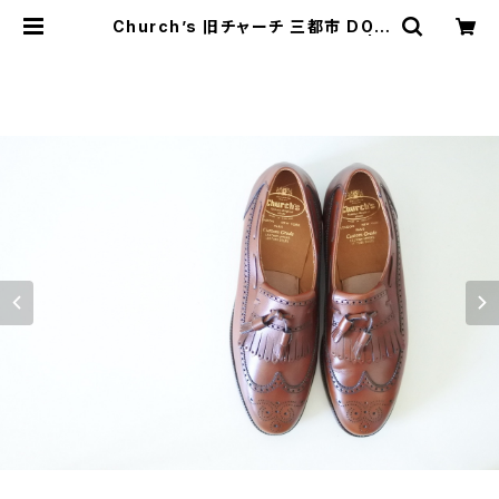
Church’s 旧チャーチ 三都市 DOR
CHESTER デッドストック 100F | J
UST LIKE HERE | VINTAGE SH
OES