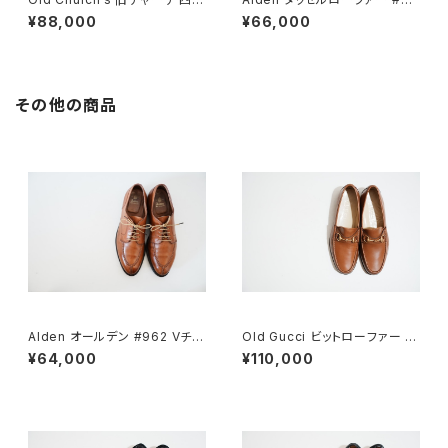
市 Consul 95D
0 10C
¥88,000
¥66,000
その他の商品
Alden オールデン #962 Vチッ
Old Gucci ビットローファー 41
プ 9.5D
E Brown Deadstock
¥64,000
¥110,000