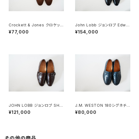
Crockett & Jones クロケット
John Lobb ジョンロブ Edwar
&ジョーンズ フルブローグ スエ
d 7E
¥77,000
¥154,000
ード 7E
JOHN LOBB ジョンロブ SHA
J.M. WESTON 180シグネチャ
W シングルモンクローファー 7
ーローファー 7D NAVY
¥121,000
¥80,000
E
その他の商品