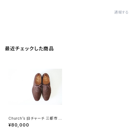
通報する
最近チェックした商品
Church’s 旧チャーチ 三都市 B
uck 80F
¥80,000