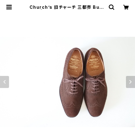
Church’s 旧チャーチ 三都市 Buck
80F | JUST LIKE HERE | VINTA
GE SHOES