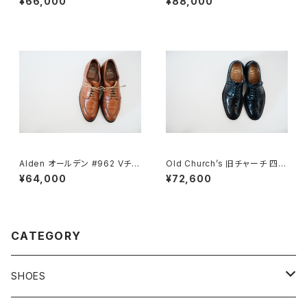
¥66,000
¥88,000
ck
Alden オールデン #962 Vチッ
Old Church’s 旧チャーチ 四都
プ 9.5D
市 Grafton グラフトン 70F
¥64,000
¥72,600
CATEGORY
SHOES