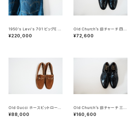
1950's Levi's 701 ビッグE 2
Old Church’s 旧チャーチ 四都
4×30
市 Grafton グラフトン 70F
¥220,000
¥72,600
Old Gucci ホースビットローフ
Old Church’s 旧チャーチ 三都
ァー 5.5B DEADSTOCK Bro
市 HICKSTEAD 65G DEADS
¥88,000
¥160,600
wn Suede
TOCK