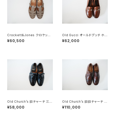
Crockett&Jones クロケット&
Old Gucci オールドグッチ ホー
ジョーズ FISHERMAN グルカ
スビットローファー 40.5D 緑タ
¥60,500
¥62,000
サンダル 7E スエード
グ
Old Church’s 旧チャーチ 三都
Old Church’s 旧旧チャーチ 二
市 Stafford 70F
都市 Holborn 75D
¥58,000
¥110,000