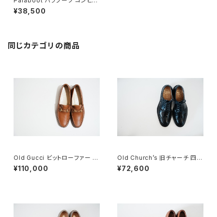
Paraboot パラブーツ コンビシ
ューズ UK7
¥38,500
同じカテゴリの商品
Old Gucci ビットローファー 41
Old Church’s 旧チャーチ 四都
E Brown Deadstock
市 Grafton グラフトン 70F
¥110,000
¥72,600