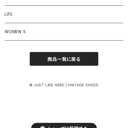
24.5-25.0 cm
LIFE
25.0-25.5 cm
WOMEN'S
25.5-26.0 cm
商品一覧に戻る
26.0-26.5 cm
26.5-27.0 cm
© JUST LIKE HERE | VINTAGE SHOES
27.0-27.5 cm
27.5-28.0 cm