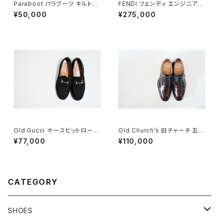
Paraboot パラブーツ キルトシ
FENDI フェンディ エンジニアブ
ューズ 旧ロゴ UK5
ーツ 8.5
¥50,000
¥275,000
Old Gucci ホースビットローフ
Old Church’s 旧チャーチ 五都
ァー 36C BK ラバーソール
市 Consul 60G
¥77,000
¥110,000
CATEGORY
SHOES