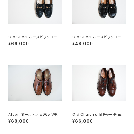
Old Gucci ホースビットローフ
Old Gucci ホースビットローフ
ァー 36C NV
ァー 34.5C ラバー BK
¥66,000
¥48,000
Alden オールデン #965 Vチッ
Old Church’s 旧チャーチ 三都
プ 9D
市 Grafton グラフトン 100F
¥68,000
¥66,000