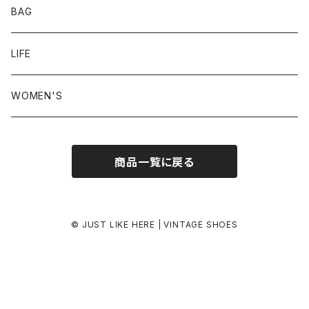
24.0-24.5 cm
BAG
24.5-25.0 cm
LIFE
25.0-25.5 cm
WOMEN'S
25.5-26.0 cm
商品一覧に戻る
26.0-26.5 cm
26.5-27.0 cm
© JUST LIKE HERE | VINTAGE SHOES
27.0-27.5 cm
27.5-28.0 cm