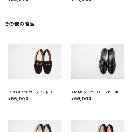
ck
その他の商品
Old Gucci ホースビットローフ
Alden タッセルローファー #66
ァー 5B Dark Brown Suede
0 10C
¥66,000
¥66,000