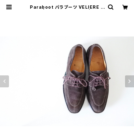
Paraboot パラブーツ VELIERE U
K4.5 | JUST LIKE HERE | VINT
AGE SHOES