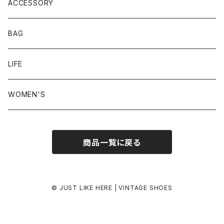
23.5-24.0 cm
ACCESSORY
24.0-24.5 cm
BAG
24.5-25.0 cm
LIFE
25.0-25.5 cm
WOMEN'S
25.5-26.0 cm
商品一覧に戻る
26.0-26.5 cm
26.5-27.0 cm
© JUST LIKE HERE | VINTAGE SHOES
27.0-27.5 cm