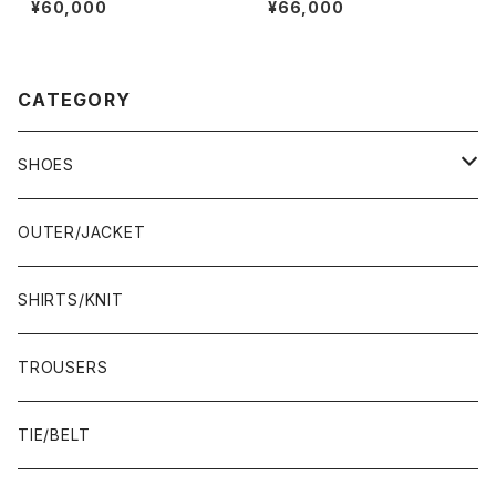
¥60,000
¥66,000
CATEGORY
SHOES
21.5-22.0 cm
OUTER/JACKET
22.0-22.5 cm
SHIRTS/KNIT
22.5-23.0 cm
TROUSERS
23.0-23.5 cm
TIE/BELT