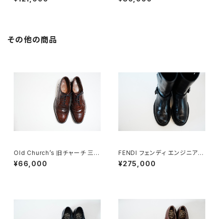
E
その他の商品
Old Church’s 旧チャーチ 三都
FENDI フェンディ エンジニアブ
市 Grafton グラフトン 100F
ーツ 8.5
¥66,000
¥275,000