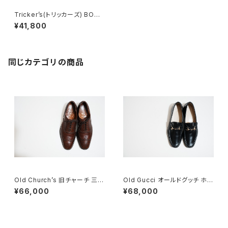
Tricker’s(トリッカーズ) BOUR
TON
¥41,800
同じカテゴリの商品
Old Church’s 旧チャーチ 三都
Old Gucci オールドグッチ ホー
市 Chetwynd 85D
スビットローファー 41.5E Blac
¥66,000
¥68,000
k