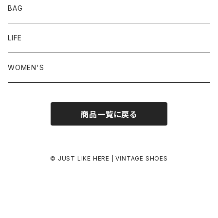
24.0-24.5 cm
BAG
24.5-25.0 cm
LIFE
25.0-25.5 cm
WOMEN'S
25.5-26.0 cm
商品一覧に戻る
26.0-26.5 cm
26.5-27.0 cm
© JUST LIKE HERE | VINTAGE SHOES
27.0-27.5 cm
27.5-28.0 cm