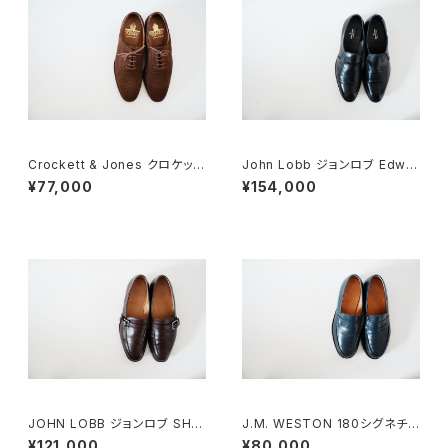
Crockett & Jones クロケット
John Lobb ジョンロブ Edwar
&ジョーンズ フルブローグ スエ
d 7E
¥77,000
¥154,000
ード 7E
JOHN LOBB ジョンロブ SHA
J.M. WESTON 180シグネチャ
W シングルモンクローファー 7
ーローファー 7D NAVY
¥121,000
¥80,000