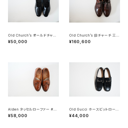
Old Church’s オールドチャー
Old Church’s 旧チャーチ 三都
チ 四都市 ドクターシューズ 8.5
市 HICKSTEAD 65G DEADS
¥50,000
¥160,600
F
TOCK
Alden タッセルローファー #60
Old Gucci ホースビットローフ
4 6E
ァー 34C BK
¥58,000
¥44,000