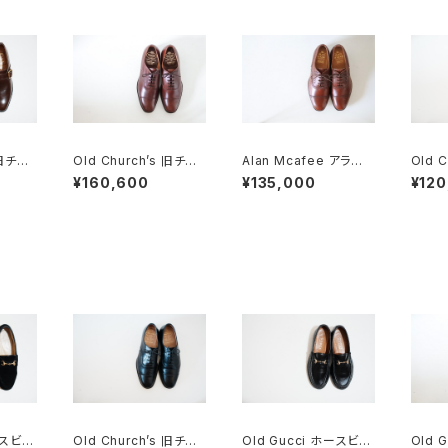
 旧チャ
Old Church’s 旧チャ
Alan Mcafee アラン
Old 
TON
ーチ 三都市 CONSUL
マカフィー オールドチャ
し M
¥160,600
¥135,000
¥120
5F
85D DEADSTOCK
ーチ 二都市 旧旧チャー
ャップト
チ UK8.5 DEADSTO
CK
ースビッ
Old Church’s 旧チャ
Old Gucci ホースビッ
Old 