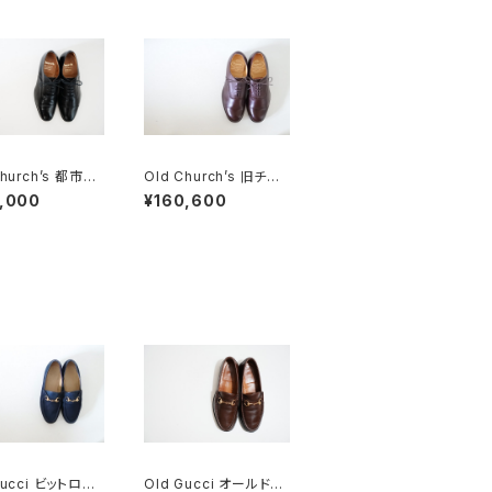
Church’s 都市無
Old Church’s 旧チャ
ALAGA パンチドキ
ーチ 三都市 MESSEN
,000
¥160,600
ウ 85F
GER メッセンジャー 85
F DEADSTOCK
Gucci ビットロー
Old Gucci オールドグ