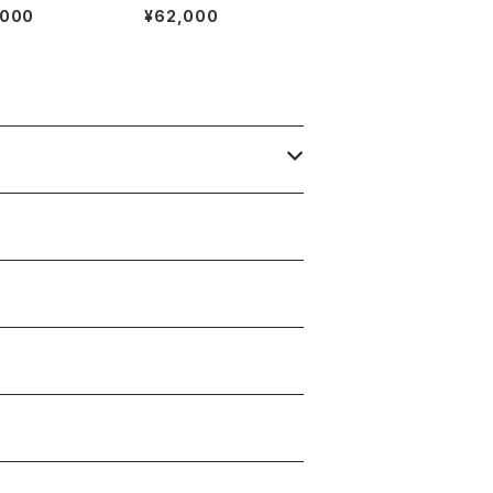
36C Navy Sue
ッチ ホースビットローフ
,000
¥62,000
ァー 8.5D DB ラバー