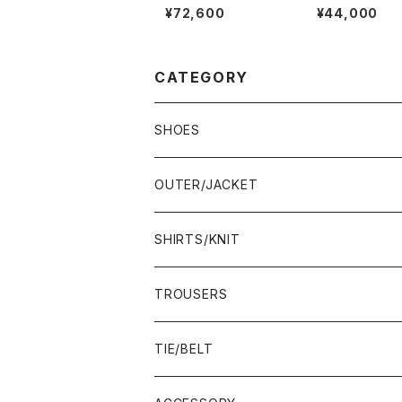
ーチ 四都市 Grafton
トローファー 6.5
¥72,600
¥44,000
グラフトン 70F
ードBK
CATEGORY
SHOES
21.5-22.0 cm
OUTER/JACKET
22.0-22.5 cm
SHIRTS/KNIT
22.5-23.0 cm
TROUSERS
23.0-23.5 cm
TIE/BELT