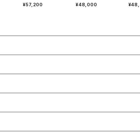
B スエ
ーチ 四都市 Consul 6
トローファー 34.5C ラ
ファー 
¥57,200
¥48,000
¥48
0F
バー BK
de