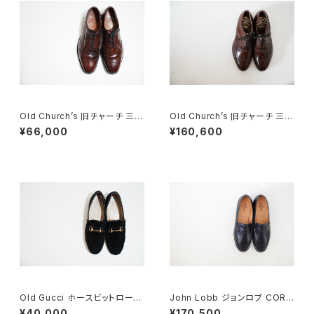
Old Church’s 旧チャーチ 三都
Old Church’s 旧チャーチ 三都
市 Grafton グラフトン 100F
市 HICKSTEAD 65G DEADS
¥66,000
¥160,600
TOCK
Old Gucci ホースビットローフ
John Lobb ジョンロブ CORT
ァー 4.5B スエードBK
EZ LOPEZ コインローファー D
¥40,000
¥170,500