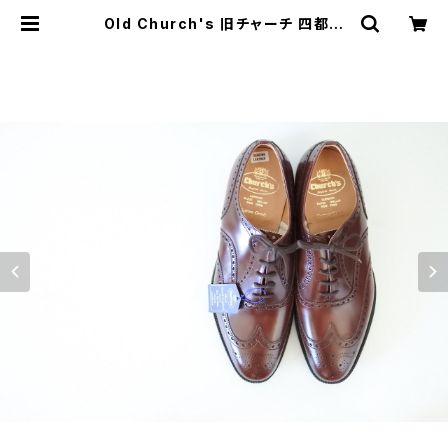
Old Church's 旧チャーチ 四都市
HICKSTEAD 90F DEADSTOCK
| JUST LIKE HERE | VINTAGE S
HOES