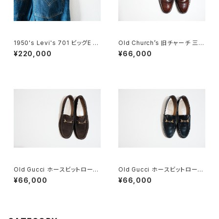
1950's Levi's 701 ビッグE 2
Old Church’s 旧チャーチ 三都
4×30
市 Grafton グラフトン 100F
¥220,000
¥66,000
Old Gucci ホースビットローフ
Old Gucci ホースビットローフ
ァー 35C スエードDB
ァー 36C NV
¥66,000
¥66,000