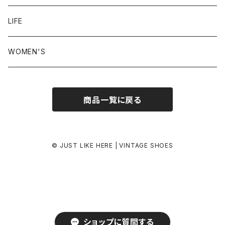
24.5-25.0 cm
LIFE
25.0-25.5 cm
WOMEN'S
25.5-26.0 cm
商品一覧に戻る
26.0-26.5 cm
26.5-27.0 cm
© JUST LIKE HERE | VINTAGE SHOES
27.0-27.5 cm
27.5-28.0 cm
ショップに質問する