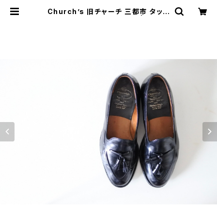
Church’s 旧チャーチ 三都市 タッセ
ルローファー Keats 95 F | JUST
LIKE HERE | VINTAGE SHOES