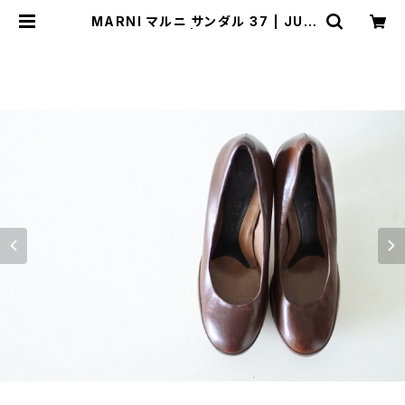
MARNI マルニ サンダル 37 | JUS
T LIKE HERE | VINTAGE SHOE
S