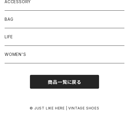
23.5-24.0 cm
ACCESSORY
24.0-24.5 cm
BAG
24.5-25.0 cm
LIFE
25.0-25.5 cm
WOMEN'S
25.5-26.0 cm
商品一覧に戻る
26.0-26.5 cm
26.5-27.0 cm
© JUST LIKE HERE | VINTAGE SHOES
27.0-27.5 cm