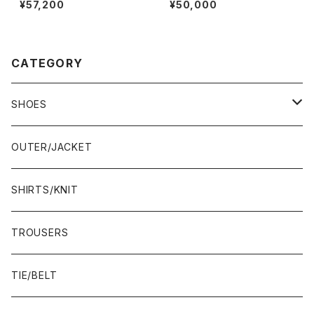
¥57,200
¥50,000
CATEGORY
SHOES
21.5-22.0 cm
OUTER/JACKET
22.0-22.5 cm
SHIRTS/KNIT
22.5-23.0 cm
TROUSERS
23.0-23.5 cm
TIE/BELT