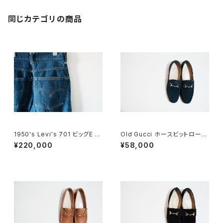
同じカテゴリの商品
1950's Levi's 701 ビッグE 2
Old Gucci ホースビットローフ
4×30
ァー 36C Navy Suede
¥220,000
¥58,000