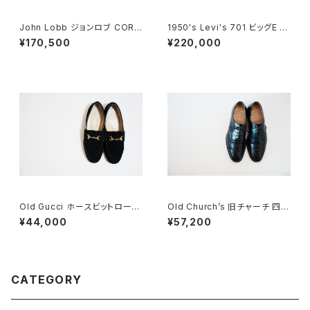
John Lobb ジョンロブ CORT
1950's Levi's 701 ビッグE 2
EZ LOPEZ コインローファー D
4×30
¥170,500
¥220,000
EADSTOCK
Old Gucci ホースビットローフ
Old Church’s 旧チャーチ 四都
ァー 6.5B スエードBK
市 Consul 60F
¥44,000
¥57,200
CATEGORY