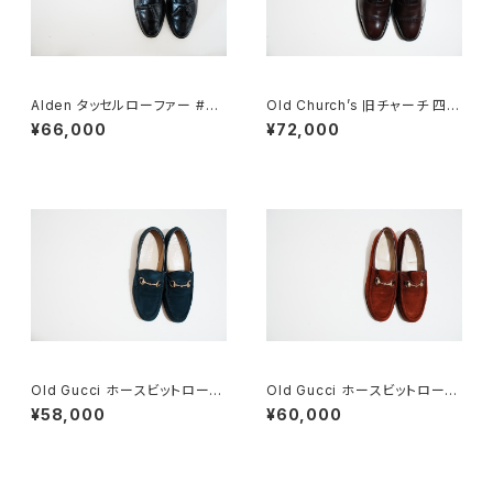
Alden タッセルローファー #66
Old Church’s 旧チャーチ 四都
0 10C
市 BELMONTパンチドキャップ
¥66,000
¥72,000
トウ 85G
Old Gucci ホースビットローフ
Old Gucci ホースビットローフ
ァー 36C Navy Suede
ァー 35.5C スエード WR
¥58,000
¥60,000