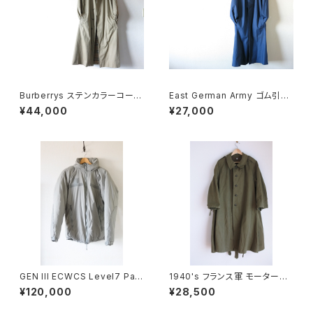
Burberrys ステンカラーコート
East German Army ゴム引き
36
コート
¥44,000
¥27,000
GEN III ECWCS Level7 Park
1940's フランス軍 モーターサ
a XS DEADSTOCK
イクルコート DEADSTOCK
¥120,000
¥28,500