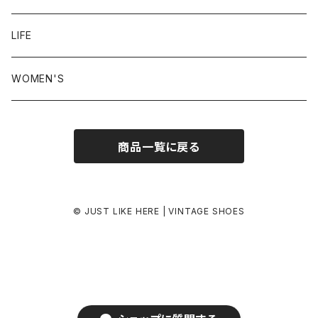
24.5-25.0 cm
LIFE
25.0-25.5 cm
WOMEN'S
25.5-26.0 cm
商品一覧に戻る
26.0-26.5 cm
26.5-27.0 cm
© JUST LIKE HERE | VINTAGE SHOES
27.0-27.5 cm
27.5-28.0 cm