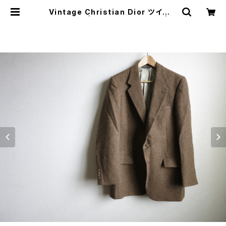
Vintage Christian Dior ツイード
ジャケット | JUST LIKE HERE | V
INTAGE SHOES