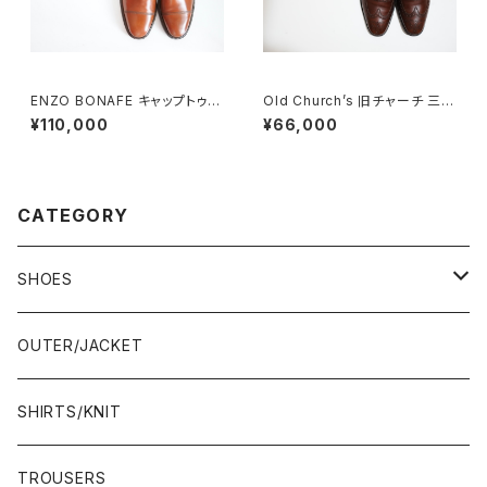
ENZO BONAFE キャップトゥ 4
Old Church’s 旧チャーチ 三都
4 DEADSTOCK
市 Chetwynd 85D
¥110,000
¥66,000
CATEGORY
SHOES
21.5-22.0 cm
OUTER/JACKET
22.0-22.5 cm
SHIRTS/KNIT
22.5-23.0 cm
TROUSERS