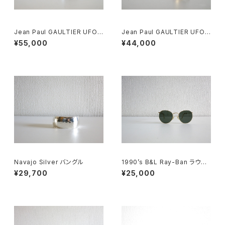
Jean Paul GAULTIER UFO
Jean Paul GAULTIER UFO
Watch Silver
Watch
¥55,000
¥44,000
Navajo Silver バングル
1990’s B&L Ray-Ban ラウン
ドメタル
¥29,700
¥25,000