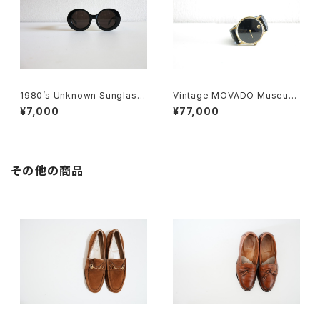
1980’s Unknown Sunglass
Vintage MOVADO Museum
es
Watch
¥7,000
¥77,000
その他の商品