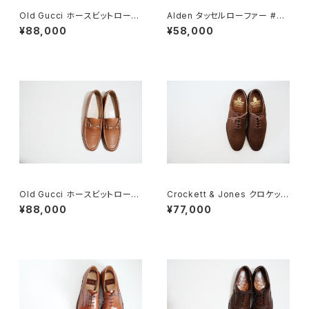
Old Gucci ホースビットローフ
Alden タッセルローファー #60
ァー 5.5B DEADSTOCK Bro
4 6E
¥88,000
¥58,000
wn Suede
Old Gucci ホースビットローフ
Crockett & Jones クロケット
ァー 38.5C tan ほぼDeadsto
&ジョーンズ フルブローグ スエ
¥88,000
¥77,000
ck
ード 7E