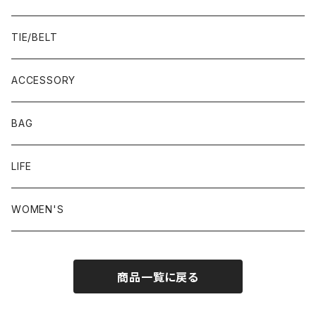
23.0-23.5 cm
TIE/BELT
23.5-24.0 cm
ACCESSORY
24.0-24.5 cm
BAG
24.5-25.0 cm
LIFE
25.0-25.5 cm
WOMEN'S
25.5-26.0 cm
商品一覧に戻る
26.0-26.5 cm